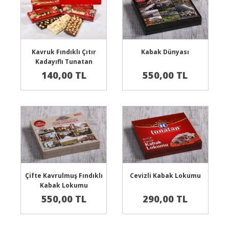
Sepete Ekle
Sepete Ekle
Kavruk Fındıklı Çıtır
Kabak Dünyası
Kadayıflı Tunatan
Çikolatası
140,00 TL
550,00 TL
Sepete Ekle
Sepete Ekle
Çifte Kavrulmuş Fındıklı
Cevizli Kabak Lokumu
Kabak Lokumu
550,00 TL
290,00 TL