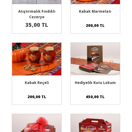
Sepete Ekle
Sepete Ekle
Atıştırmalık Fındıklı
Kabak Marmelatı
Cezerye
35,00 TL
200,00 TL
Sepete Ekle
Sepete Ekle
Kabak Reçeli
Hediyelik Kutu Lokum
200,00 TL
450,00 TL