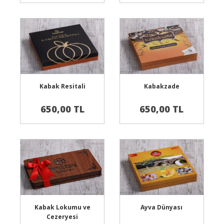
Sepete Ekle
Sepete Ekle
Kabak Resitali
Kabakzade
650,00 TL
650,00 TL
Sepete Ekle
Sepete Ekle
Kabak Lokumu ve
Ayva Dünyası
Cezeryesi