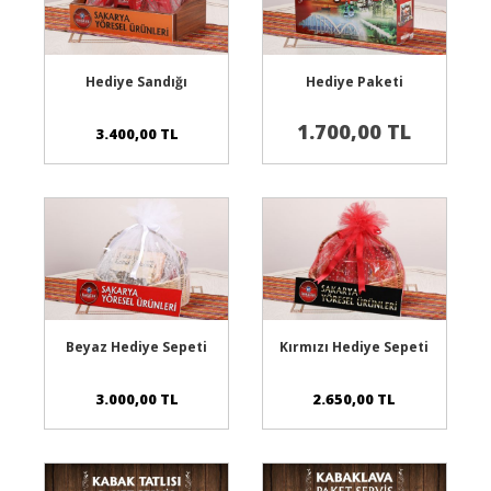
Sepete Ekle
Sepete Ekle
Hediye Sandığı
Hediye Paketi
1.700,00 TL
3.400,00 TL
Sepete Ekle
Sepete Ekle
Beyaz Hediye Sepeti
Kırmızı Hediye Sepeti
3.000,00 TL
2.650,00 TL