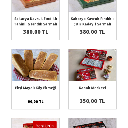
Sepete Ekle
Sepete Ekle
Sakarya Kavruk Fındıklı
Sakarya Kavruk Fındıklı
Tahinli & Fındık Sarmalı
Çıtır Kadayıf Sarmalı
Kabak Lokumu
Kabak Lokumu
380,00 TL
380,00 TL
Sepete Ekle
Sepete Ekle
Ekşi Mayalı Köy Ekmeği
Kabak Merkezi
350,00 TL
90,00 TL
Yeni Ürün