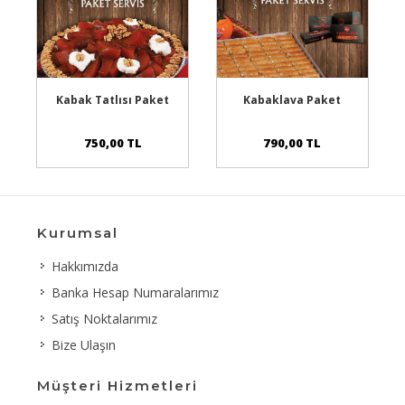
Şubelerimizden
Şubelerimizden
Kabak Tatlısı Paket
Kabaklava Paket
Alabilirsiniz
Alabilirsiniz
750,00 TL
790,00 TL
Kurumsal
Hakkımızda
Banka Hesap Numaralarımız
Satış Noktalarımız
Bize Ulaşın
Müşteri Hizmetleri