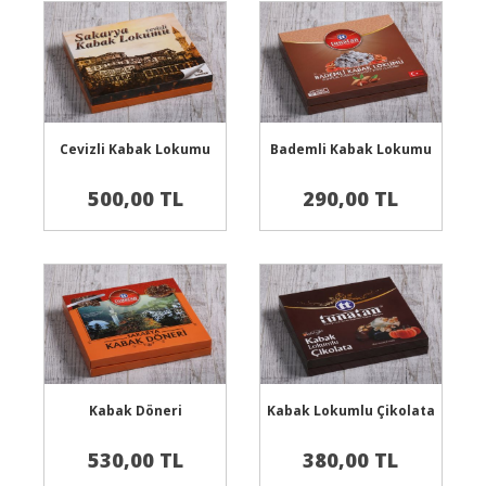
Sepete Ekle
Sepete Ekle
Cevizli Kabak Lokumu
Bademli Kabak Lokumu
500,00 TL
290,00 TL
Sepete Ekle
Sepete Ekle
Kabak Döneri
Kabak Lokumlu Çikolata
530,00 TL
380,00 TL