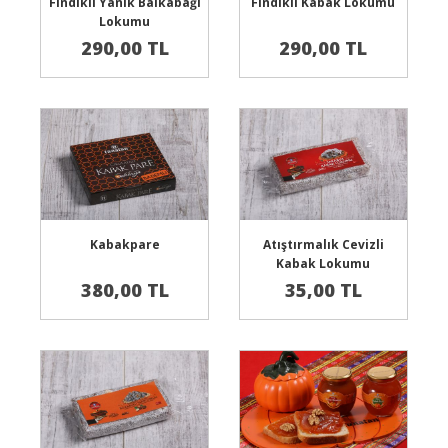
Sepete Ekle
Sepete Ekle
Fındıklı Yanık Balkabağı
Fındıklı Kabak Lokumu
Lokumu
290,00 TL
290,00 TL
Sepete Ekle
Sepete Ekle
Kabakpare
Atıştırmalık Cevizli
Kabak Lokumu
380,00 TL
35,00 TL