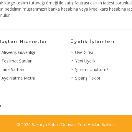
kargo teslim tutanağı örneği ile satış faturası aslının iadesi zorunlud
rün bedelinin müşterimizin banka hesabına veya kredi kartı hesabına ia
nulur.
üşteri Hizmetleri
Üyelik İşlemleri
Alışveriş Güvenliği
Üye Girişi
Teslimat Şartları
Yeni Üyelik
İade Şartları
Şifremi Unuttum?
Aydınlatma Metni
Sipariş Takibi
r.
© 2026 Sakarya Kabak Dünyası Tüm Hakları Saklıdır.