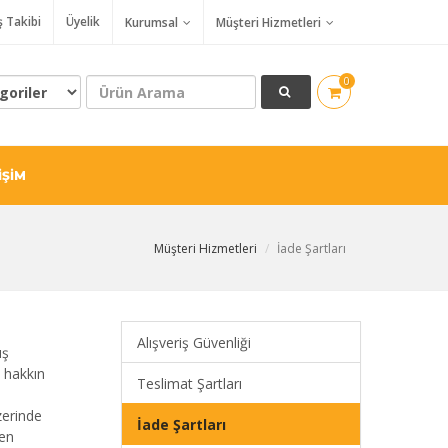
ş Takibi
Üyelik
Kurumsal
Müşteri Hizmetleri
0
İŞİM
Müşteri Hizmetleri
İade Şartları
Alışveriş Güvenliği
ış
 hakkın
Teslimat Şartları
zerinde
İade Şartları
len