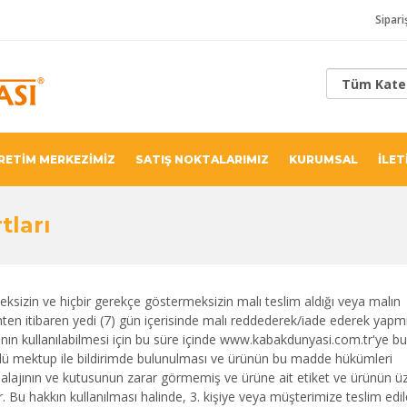
Sipari
RETİM MERKEZİMİZ
SATIŞ NOKTALARIMIZ
KURUMSAL
İLET
tları
ksizin ve hiçbir gerekçe göstermeksizin malı teslim aldığı veya malın
rihten itibaren yedi (7) gün içerisinde malı reddederek/iade ederek yapm
n kullanılabilmesi için bu süre içinde www.kabakdunyasi.com.tr'ye bu
ütlü mektup ile bildirimde bulunulması ve ürünün bu madde hükümleri
alajının ve kutusunun zarar görmemiş ve ürüne ait etiket ve ürünün ü
. Bu hakkın kullanılması halinde, 3. kişiye veya müşterimize teslim edi