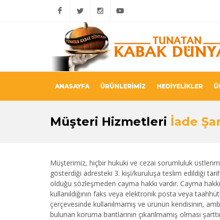
Facebook
Twitter
Instagram
Youtube
ANASAYFA
ÜRÜNLERİMİZ
HEDİYELİKLER
Ü
Müşteri Hizmetleri
İade Şar
Müşterimiz, hiçbir hukuki ve cezai sorumluluk üstlenme
gösterdiği adresteki 3. kişi/kuruluşa teslim edildiği ta
olduğu sözleşmeden cayma hakkı vardır. Cayma hakkını
kullanıldığının faks veya elektronik posta veya taahh
çerçevesinde kullanılmamış ve ürünün kendisinin, amb
bulunan koruma bantlarının çıkarılmamış olması şarttır